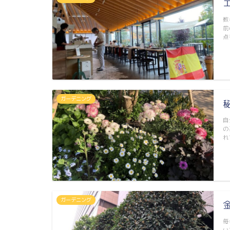
数
前
点
ガーデニング
自
の
れ
ガーデニング
毎
い