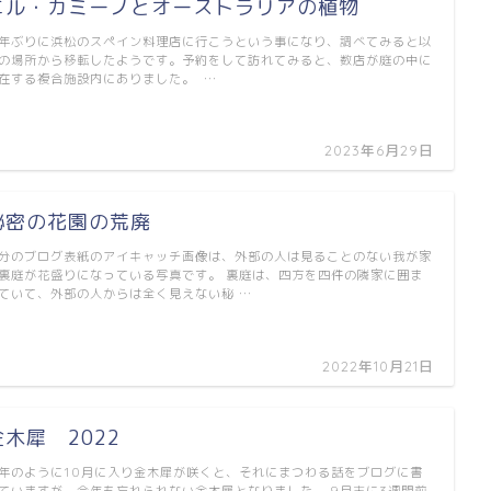
エル・カミーノとオーストラリアの植物
年ぶりに浜松のスペイン料理店に行こうという事になり、調べてみると以
の場所から移転したようです。予約をして訪れてみると、数店が庭の中に
在する複合施設内にありました。 …
2023年6月29日
秘密の花園の荒廃
分のブログ表紙のアイキャッチ画像は、外部の人は見ることのない我が家
裏庭が花盛りになっている写真です。 裏庭は、四方を四件の隣家に囲ま
ていて、外部の人からは全く見えない秘 …
2022年10月21日
金木犀 2022
年のように10月に入り金木犀が咲くと、それにまつわる話をブログに書
ていますが、今年も忘れられない金木犀となりました。 9月末に3週間前