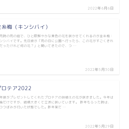
2022年6月6日
金糸梅（キンシバイ）
雨時の雨の庭で、ひと際鮮やかな黄色の花を咲かせてくれるのが金糸梅：
ンシバイです。先日娘が「雨の日に公園へ行ったら、この花がすごくきれ
だったけれど何の花？」と聞いてきたので、つ …
2022年5月30日
プロテア2022
年娘がプレゼントしてくれたプロテアの鉢植えの花が咲きました。今年は
輪だけですが、結構大きくて立派に咲いています。 昨年もらった時は、
つつぼみが付いた状態でした。昨年葉だ …
2022年5月29日