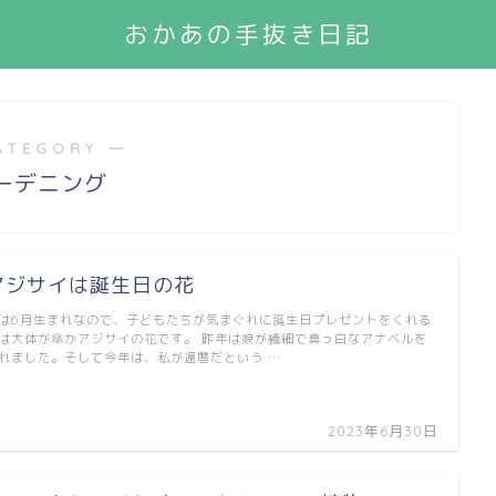
おかあの手抜き日記
ATEGORY ―
ーデニング
アジサイは誕生日の花
は6月生まれなので、子どもたちが気まぐれに誕生日プレゼントをくれる
は大体が傘かアジサイの花です。 昨年は娘が繊細で真っ白なアナベルを
れました。そして今年は、私が還暦だという …
2023年6月30日