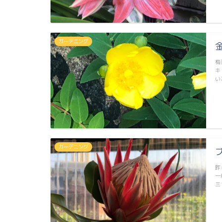
ガーデニング
梅
キ
い
ガーデニング
昨
一
三