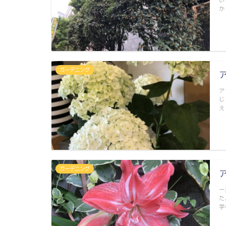
か
ガーデニング
ア
じ
え
ガーデニング
一
た
学