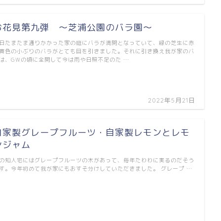
お花見第九弾 ～芝浦公園のバラ園～
日たまたま通りかかった家の庭にバラが満開となっていて、緑の芝生に赤
黄色の小ぶりのバラがとても目を引きました。それに引き換え我が家のバ
は、GWの頃に全開して今は雨や日照不足のた …
2022年5月21日
自家製グレープフルーツ・自家製レモンとレモ
ンジャム
の知人宅にはグレープフルーツの木があって、毎年たわわに実るのだそう
す。今年初めて我が家にもおすそ分けしていただきました。 グレープ …