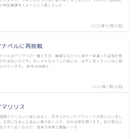
ら特別養護老人ホームに入居していた …
2022年10月19日
アナベルに再挑戦
ナベルはアジサイの一種ですが、繊細な花びらと葉が一味違った品格を感
させる白い花です。おしゃれなカフェの庭には、必ずと言っていいほど植
られています。 昨年は鉢植え …
2022年7月20日
アマリリス
週間ぶりくらいに庭に出ると、あきらめていたアマリリスが咲いていまし
。五月になると心地よい風が吹くので、日中は窓を開けます。我が家は小
校のすぐ近くなので、音楽の授業で鍵盤ハーモ …