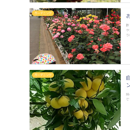
ガーデニング
昨
や
ラ
ガーデニング
妹
で