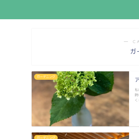
― C
ガ
ガーデニング
私
時
く
ガーデニング