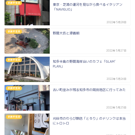
手抜き生活
東京・芝浦の運河を見ながら食べるイタリアン
「NAVIGLIO」
2022年5月28日
手抜き生活
野間大坊と源義朝
2022年5月27日
手抜き生活
知多半島の野間海岸沿いのカフェ「GLAM’
PLAN」
2022年5月26日
手抜き生活
古い町並みが残る知多市の岡田地区に行ってみた
2022年5月25日
手抜き生活
刈谷市のわらび餅店「とろり」のドリンクは本当
にトロトロ