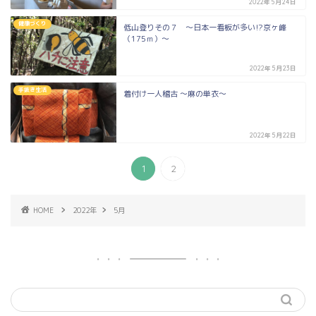
2022年5月24日
健康づくり
低山登りその７ ～日本一看板が多い⁉京ヶ峰
（175ｍ）～
2022年5月23日
手抜き生活
着付け一人稽古 ～麻の単衣～
2022年5月22日
1
2
HOME
2022年
5月