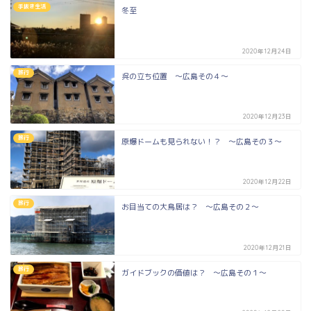
手抜き生活
冬至
2020年12月24日
旅行
呉の立ち位置 ～広島その４～
2020年12月23日
旅行
原爆ドームも見られない！？ ～広島その３～
2020年12月22日
旅行
お目当ての大鳥居は？ ～広島その２～
2020年12月21日
旅行
ガイドブックの価値は？ ～広島その１～