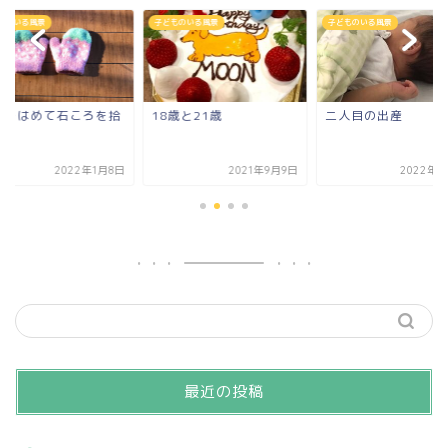
ものいる風景
子どものいる風景
子どものいる風景
袋をはめて石ころを拾
18歳と21歳
二人目の出産
に
2022年1月8日
2021年9月9日
2022年7
最近の投稿