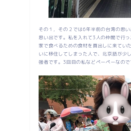
その１，その２では6年半前の台湾の思い
思い出です。私を入れて3人の仲間で行っ
家で食べるための食材を買出しに来てい
いに移住してしまった人で、北京語が少
強者です。3回目の私などペーペーなので