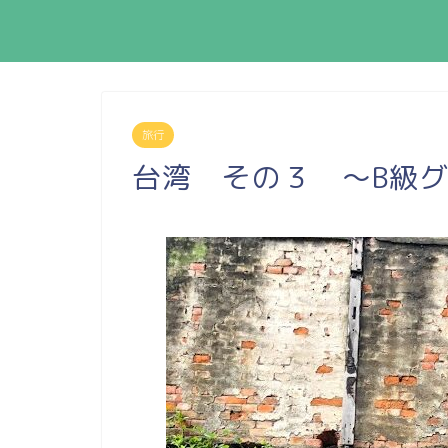
旅行
台湾 その３ ～B級