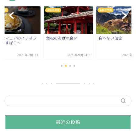
き生活
手抜き生活
手抜き生活
き氷マニアのイチオシ
魚松のあばれ食い
食べない信念
 ～すばこ～
2021年7月1日
2021年9月24日
2021年3
最近の投稿