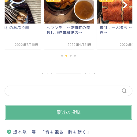
宮神社のあぶり餅
ヘウンデ ～東浦町の美
着付け一人稽古 ～麻
味しい韓国料理店～
衣～
2022年7月10日
2022年4月21日
2022年5月
最近の投稿
坂本龍一展 「音を視る 時を聴く」