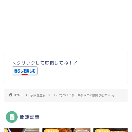
＼クリックして応援してね！／
HOME
手抜き生活
レアもの！？チロルチョコの雛飾りをゲット。
関連記事
き生活
手抜き生活
手抜き生活