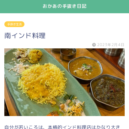
おかあの手抜き日記
手抜き生活
南インド料理
2023年2月4日
自分が若いころは、本格的インド料理店はかなり大き