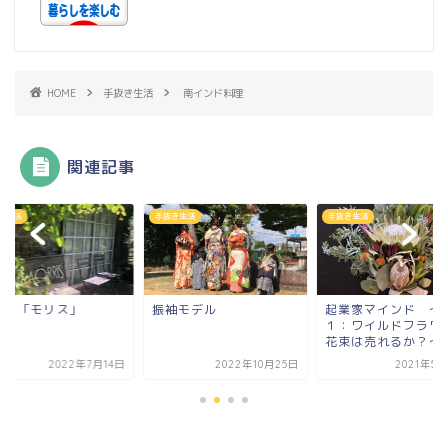
HOME
手抜き生活
南インド料理
関連記事
き生活
手抜き生活
手抜き生活
フェ「モリス」
振袖モデル
起業家マインド ～
１：ワイルドフラワ
花束は売れるか？～
2022年7月14日
2022年10月25日
2021年5