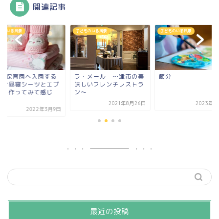
関連記事
ものいる風景
子どものいる風景
子どものいる風景
月に保育園へ入園する
ラ・メール ～津市の美
節分
のお昼寝シーツとエプ
味しいフレンチレストラ
ンを作ってみて感じ
ン～
.
2021年8月26日
2023年2
2022年3月9日
最近の投稿