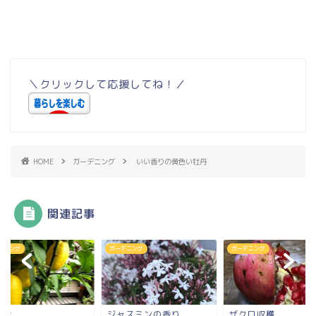
＼クリックして応援してね！／
HOME
ガーデニング
いい香りの黄色い牡丹
関連記事
デニング
ガーデニング
ガーデニング
モン
ジャスミンの香り
ザクロ収穫